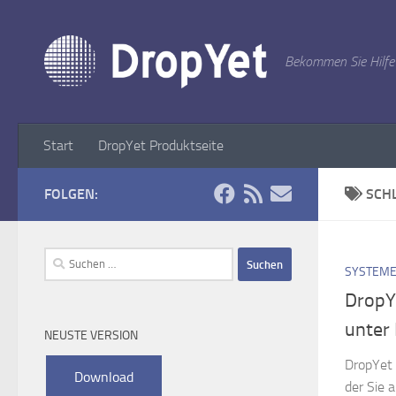
Zum Inhalt springen
Bekommen Sie Hilfe
Start
DropYet Produktseite
FOLGEN:
SCH
Suchen
SYSTEME
nach:
DropY
unter 
NEUSTE VERSION
DropYet 
der Sie 