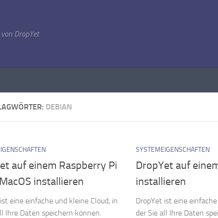
 von DropYet
LAGWÖRTER:
DEBIAN
IGENSCHAFTEN
SYSTEMEIGENSCHAFTEN
et auf einem Raspberry Pi
DropYet auf eine
MacOS installieren
installieren
ist eine einfache und kleine Cloud, in
DropYet ist eine einfache
all Ihre Daten speichern können.
der Sie all Ihre Daten sp