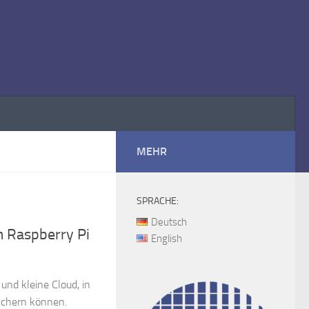
MEHR
SPRACHE:
Deutsch
m Raspberry Pi
English
 und kleine Cloud, in
eichern können.