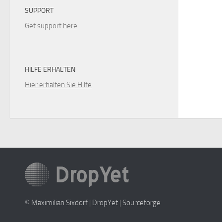
SUPPORT
Get support
here
HILFE ERHALTEN
Hier erhalten Sie Hilfe
©
Maximilian Sixdorf
|
DropYet
|
Sourceforge