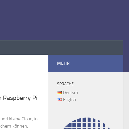
MEHR
SPRACHE:
Deutsch
m Raspberry Pi
English
 und kleine Cloud, in
eichern können.