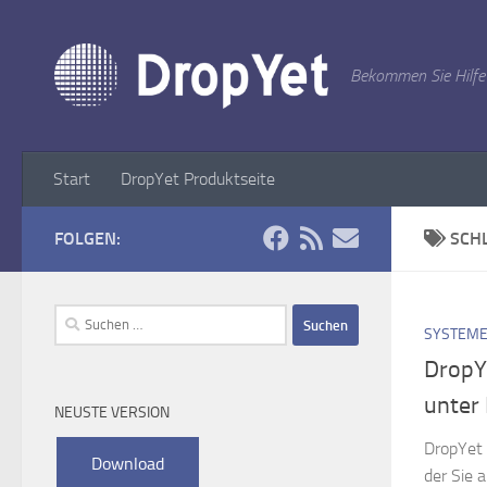
Zum Inhalt springen
Bekommen Sie Hilfe
Start
DropYet Produktseite
FOLGEN:
SCH
Suchen
SYSTEME
nach:
DropY
unter 
NEUSTE VERSION
DropYet 
der Sie 