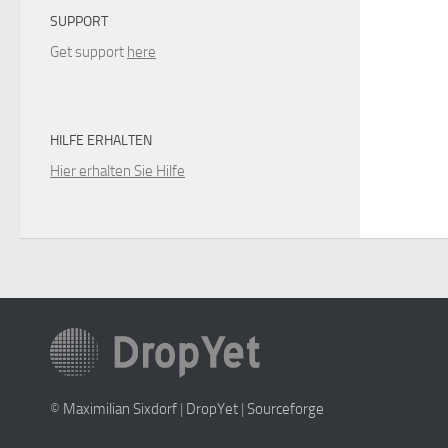
SUPPORT
Get support
here
HILFE ERHALTEN
Hier erhalten Sie Hilfe
©
Maximilian Sixdorf
|
DropYet
|
Sourceforge