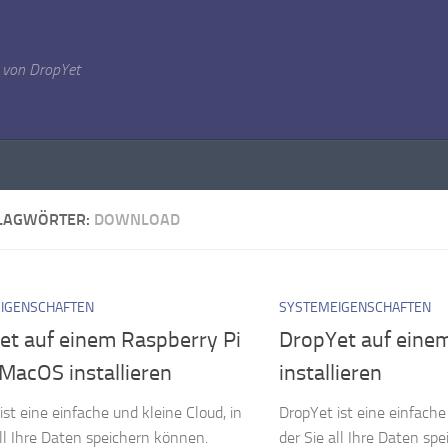
 von DropYet
LAGWÖRTER:
DOWNLOAD
IGENSCHAFTEN
SYSTEMEIGENSCHAFTEN
et auf einem Raspberry Pi
DropYet auf eine
MacOS installieren
installieren
ist eine einfache und kleine Cloud, in
DropYet ist eine einfache
all Ihre Daten speichern können.
der Sie all Ihre Daten sp