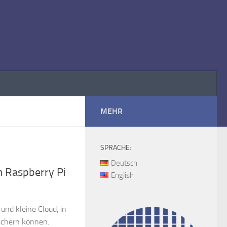
MEHR
SPRACHE:
Deutsch
m Raspberry Pi
English
 und kleine Cloud, in
eichern können.