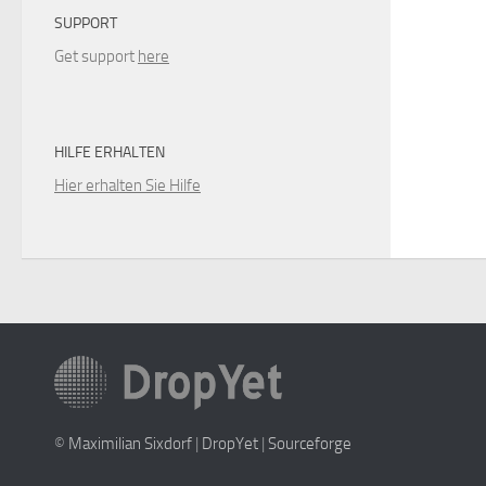
SUPPORT
Get support
here
HILFE ERHALTEN
Hier erhalten Sie Hilfe
©
Maximilian Sixdorf
|
DropYet
|
Sourceforge