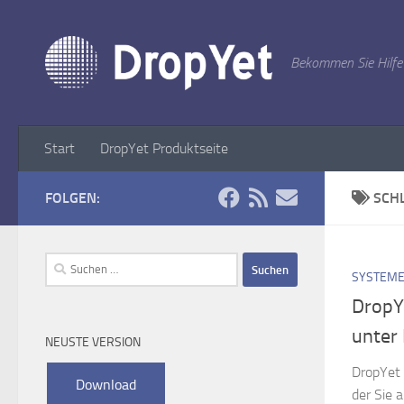
Zum Inhalt springen
Bekommen Sie Hilfe
Start
DropYet Produktseite
FOLGEN:
SCH
Suchen
SYSTEME
nach:
DropY
unter 
NEUSTE VERSION
DropYet 
der Sie 